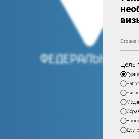
нео
виз
Цель 
Тури
Рабо
Бизн
Меди
Обра
Восс
Друг