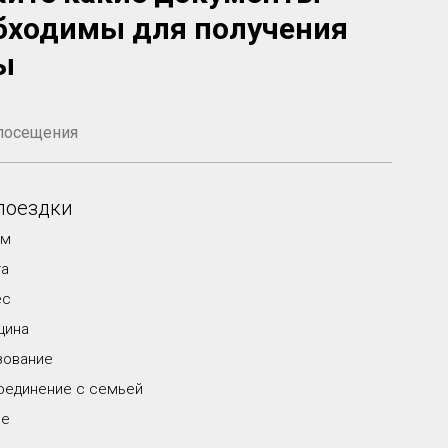
бходимы для получения
ы
поездки
зм
та
ес
цина
зование
оединение с семьей
ое